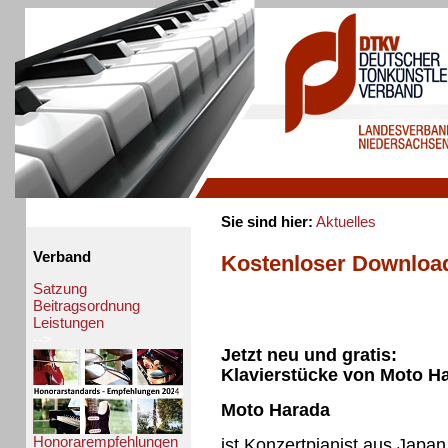
Sie sind hier:
Aktuelles
Verband
Kostenloser Downloa
Satzung
Beitragsordnung
Leistungen
-->
Jetzt neu und gratis:
Klavierstücke von Moto 
Moto Harada
Honorarempfehlungen
ist Konzertpianist aus Japan.