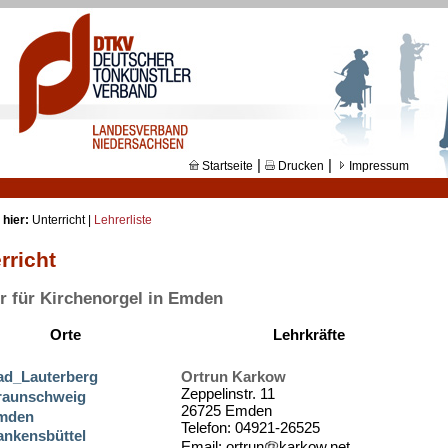
|
|
Startseite
Drucken
Impressum
 hier:
Unterricht |
Lehrerliste
rricht
r für Kirchenorgel in Emden
Orte
Lehrkräfte
ad_Lauterberg
Ortrun Karkow
Zeppelinstr. 11
raunschweig
26725 Emden
mden
Telefon: 04921-26525
ankensbüttel
Email: ortrun
karkow.net