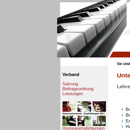
Sie sind
Unte
Verband
Satzung
Lehre
Beitragsordnung
Leistungen
-->
B
B
E
H
Honorarempfehlungen