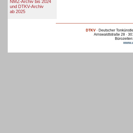
NMZ-Archiv bis 2024
und DTKV-Archiv
ab 2025
DTKV
· Deutscher Tonkünstl
Arnswaldtstraße 28 · 30
Bürozeiten:
www.d