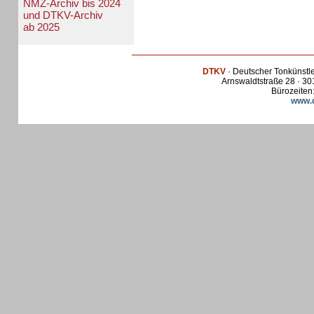
NMZ-Archiv bis 2024
und DTKV-Archiv
ab 2025
DTKV
· Deutscher Tonkünstl
Arnswaldtstraße 28 · 30
Bürozeiten:
www.d