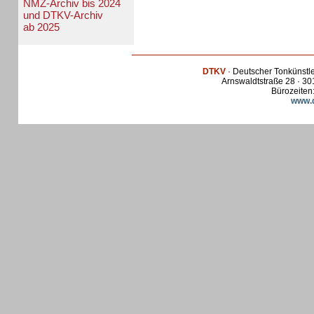
NMZ-Archiv bis 2024
und DTKV-Archiv
ab 2025
DTKV
· Deutscher Tonkünstl
Arnswaldtstraße 28 · 30
Bürozeiten:
www.d