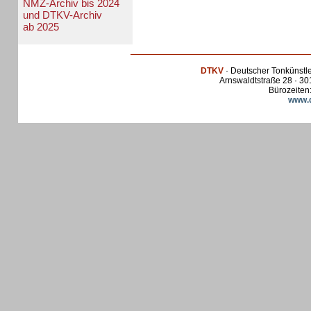
NMZ-Archiv bis 2024
und DTKV-Archiv
ab 2025
DTKV
· Deutscher Tonkünstl
Arnswaldtstraße 28 · 30
Bürozeiten:
www.d