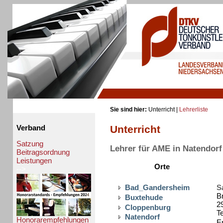
Sie sind hier:
Unterricht |
Lehrerliste
Unterricht
Verband
Satzung
Lehrer für AME in Natendorf
Beitragsordnung
Leistungen
Orte
-->
Bad_Gandersheim
S
B
Buxtehude
2
Cloppenburg
T
Natendorf
Honorarempfehlungen
Em