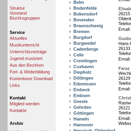
Belm
Struktur
Bodenfelde
Elisa
Vorstand
26215 
Bokensdorf
Bezirksgruppen
Olden
Bovenden
Telefo
Braunschweig
Email:
Bremen
Service
Burgdorf
Aktuelles
Guido
Burgwedel
Hans-F
Musikunterricht
26133
Cadenberge
Unterrichtsverträge
Telefo
Celle
Jugend musiziert
Email:
Cremlingen
Aus den Bezirken
Cuxhaven
Faraz
Fort- & Weiterbildung
Diepholz
Wechl
Dötlingen
26129
Kostenloser Download
Telefo
Edemissen
Links
Email:
Einbeck
Embsen
Kontakt
Christ
Geeste
Rastw
Mitglied werden
Gehrden
26121
Kontakte
Telefo
Göttingen
Email: 
Hameln
Archiv
Webse
Hannover
Hessisch_Oldendorf