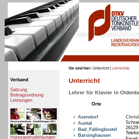
Sie sind hier:
Unterricht |
Lehrerliste
Unterricht
Verband
Satzung
Lehrer für Klavier in Oldenb
Beitragsordnung
Leistungen
Orte
-->
Asendorf
Christ
Schra
Auetal
26129
Bad_Fallingbostel
Telefo
Barsinghausen
Honorarempfehlungen
Email: