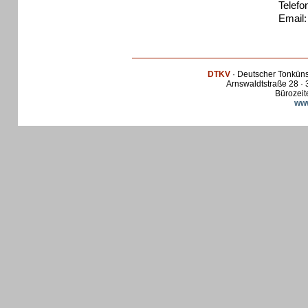
Telefo
Email:
DTKV
· Deutscher Tonküns
Arnswaldtstraße 28 · 
Bürozeit
www