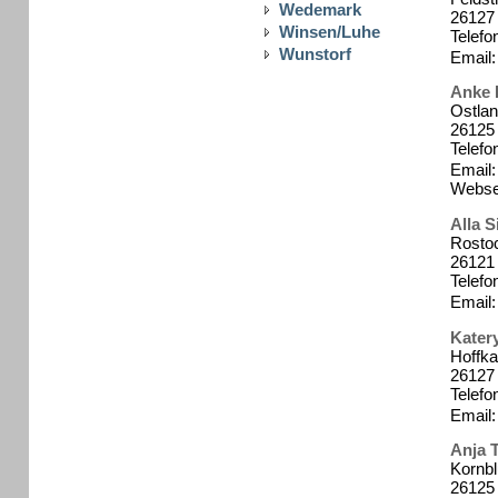
Wedemark
26127
Winsen/Luhe
Telefo
Wunstorf
Email:
Anke 
Ostlan
26125
Telefo
Email: 
Webse
Alla S
Rostoc
26121
Telefo
Email: 
Kater
Hoffk
26127
Telefo
Email:
Anja 
Kornb
26125