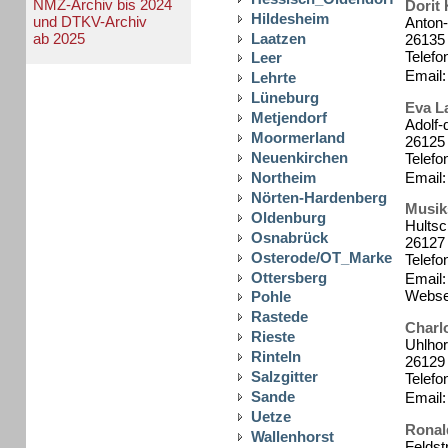
NMZ-Archiv bis 2024
Dorit
Hildesheim
und DTKV-Archiv
Anton-
Laatzen
ab 2025
26135
Telefo
Leer
Email:
Lehrte
Lüneburg
Eva L
Metjendorf
Adolf-
Moormerland
26125
Neuenkirchen
Telefo
Email:
Northeim
Nörten-Hardenberg
Musik
Oldenburg
Hultsc
Osnabrück
26127
Osterode/OT_Marke
Telefo
Ottersberg
Email: 
Webse
Pohle
Rastede
Charlo
Rieste
Uhlho
Rinteln
26129
Salzgitter
Telefo
Sande
Email: 
Uetze
Ronal
Wallenhorst
Feldstr